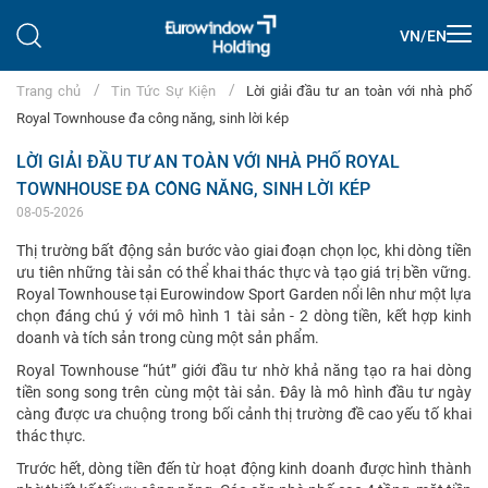
VN
/
EN
Trang chủ
Tin Tức Sự Kiện
Lời giải đầu tư an toàn với nhà phố
Royal Townhouse đa công năng, sinh lời kép
LỜI GIẢI ĐẦU TƯ AN TOÀN VỚI NHÀ PHỐ ROYAL
TOWNHOUSE ĐA CÔNG NĂNG, SINH LỜI KÉP
08-05-2026
Thị trường bất động sản bước vào giai đoạn chọn lọc, khi dòng tiền
ưu tiên những tài sản có thể khai thác thực và tạo giá trị bền vững.
Royal Townhouse tại Eurowindow Sport Garden nổi lên như một lựa
chọn đáng chú ý với mô hình 1 tài sản - 2 dòng tiền, kết hợp kinh
doanh và tích sản trong cùng một sản phẩm.
Royal Townhouse “hút” giới đầu tư nhờ khả năng tạo ra hai dòng
tiền song song trên cùng một tài sản. Đây là mô hình đầu tư ngày
càng được ưa chuộng trong bối cảnh thị trường đề cao yếu tố khai
thác thực.
Trước hết, dòng tiền đến từ hoạt động kinh doanh được hình thành