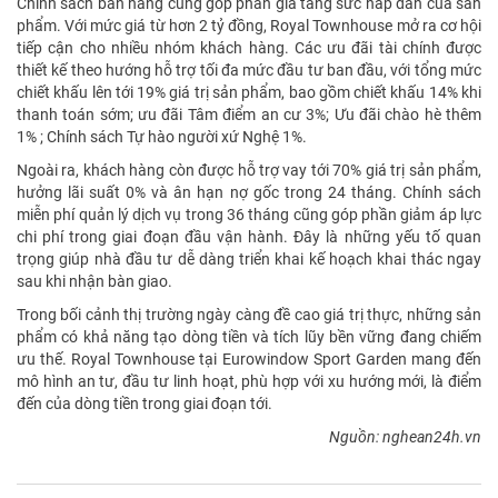
Chính sách bán hàng cũng góp phần gia tăng sức hấp dẫn của sản
phẩm. Với mức giá từ hơn 2 tỷ đồng, Royal Townhouse mở ra cơ hội
tiếp cận cho nhiều nhóm khách hàng. Các ưu đãi tài chính được
thiết kế theo hướng hỗ trợ tối đa mức đầu tư ban đầu, với tổng mức
chiết khấu lên tới 19% giá trị sản phẩm, bao gồm chiết khấu 14% khi
thanh toán sớm; ưu đãi Tâm điểm an cư 3%; Ưu đãi chào hè thêm
1% ; Chính sách Tự hào người xứ Nghệ 1%.
Ngoài ra, khách hàng còn được hỗ trợ vay tới 70% giá trị sản phẩm,
hưởng lãi suất 0% và ân hạn nợ gốc trong 24 tháng. Chính sách
miễn phí quản lý dịch vụ trong 36 tháng cũng góp phần giảm áp lực
chi phí trong giai đoạn đầu vận hành. Đây là những yếu tố quan
trọng giúp nhà đầu tư dễ dàng triển khai kế hoạch khai thác ngay
sau khi nhận bàn giao.
Trong bối cảnh thị trường ngày càng đề cao giá trị thực, những sản
phẩm có khả năng tạo dòng tiền và tích lũy bền vững đang chiếm
ưu thế. Royal Townhouse tại Eurowindow Sport Garden mang đến
mô hình an tư, đầu tư linh hoạt, phù hợp với xu hướng mới, là điểm
đến của dòng tiền trong giai đoạn tới.
Nguồn: nghean24h.vn