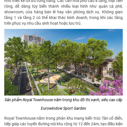
nhờ thiết kế tối ưu công năng. Các căn nhà phố cao 4 tầng, mặt tiền
rộng, dễ dàng tùy biến thành nhiều loại hình như quán cà phê,
showroom, cửa hàng bán lẻ hay văn phòng dịch vụ. Không gian
tầng 1 và tầng 2 có thể khai thác kinh doanh, trong khi các tầng
trên phục vụ nhu cầu sinh hoạt hoặc lưu trú.
Sản phẩm Royal Townhouse nằm trong khu đô thị xanh, siêu cao cấp
Eurowindow Sport Garden
Royal Townhouse nằm trong phân khu mang kiến trúc Tân cổ điển,
tiếp giáp các tuyến đường nội khu rộng từ 12 đến 24m, tạo điều kiện