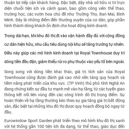
thuận lợi tiếp cận khách hàng. Đặc biệt, dãy nhà sở hữu vị trí trực
diện chuỗi tiện ích và cảnh quan, bao gồm công viên thể thao,
trường học, các vườn hoa chủ đề như Trường Thọ, Ban Mai, Bình
Minh. Đây là những điểm đến thường xuyên của cư dân, góp phần
hình thành dòng khách ổn định cho hoạt động kinh doanh.
Trong dài hạn, khi khu đô thị đi vào vận hành đầy đủ với cộng đồng
cư dân hiện hữu, nhu cầu tiêu dùng nội khu sẽ tăng trưởng tự nhiên.
Điều này giúp các mô hình kinh doanh tại Royal Townhouse duy trì
dòng tiền đều đặn, giảm thiểu rủi ro phụ thuộc vào yếu tố bên ngoài.
Song song với dòng tiền khai thác, giá trị tích sản của Royal
Townhouse cũng được đánh giá cao nhờ nền tảng quy hoạch và
tiềm năng phát triển của khu vực. (TP Vinh) thủ phủ tỉnh Nghệ An
đang chứng kiến sự đầu tư mạnh mẽ vào hạ tầng, từ các tuyến giao
thông kết nối liên vùng đến các công trình đô thị trọng điểm. Sự
hoàn thiện về hạ tầng thường kéo theo sự gia tăng giá trị bất động
sản, đặc biệt tại những khu đô thị được quy hoạch đồng bộ ngay từ
đầu.
Eurowindow Sport Garden phát triển theo mô hình khu đô thị xanh
với hệ thống gần 100 tiện ích đa dạng, từ thể thao, giáo dục đến