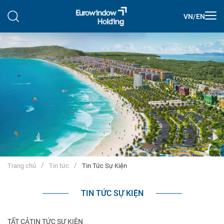
VN
/
EN
Trang chủ
Tin tức
Tin Tức Sự Kiện
TIN TỨC SỰ KIỆN
TẤT CẢ
TIN TỨC SỰ KIỆN