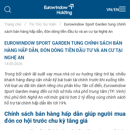
VN
/
EN
Trang chủ
Tin Tức Sự Kiện
Eurowindow Sport Garden tung chính
sách bán hàng hấp dẫn, đón dòng tiền đầu tư và an cư tại Nghệ An
EUROWINDOW SPORT GARDEN TUNG CHÍNH SÁCH BÁN
HÀNG HẤP DẪN, ĐÓN DÒNG TIỀN ĐẦU TƯ VÀ AN CƯ TẠI
NGHỆ AN
14-05-2026
Trong bối cảnh lãi suất vay mua nhà có xu hướng tăng trở lại, nhiều
khách hàng đang cân nhắc kỹ bài toán tài chính trước khi xuống tiền.
Với loạt ưu đãi lớn dành riêng cho phân khu Tân cổ điển, Eurowindow
Sport Garden mang đến cơ hội sở hữu nhà phố trung tâm (TP. Vinh)
thủ phủ tỉnh Nghệ An với mức giá từ hơn 2 tỷ đồng cùng chính sách
hỗ trợ tài chính hấp dẫn lên tới 19%.
Chính sách bán hàng hấp dẫn giúp người mua
đón cơ hội trước chu kỳ tăng giá