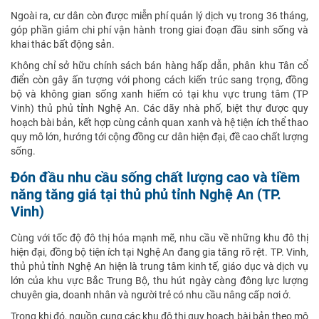
Ngoài ra, cư dân còn được miễn phí quản lý dịch vụ trong 36 tháng,
góp phần giảm chi phí vận hành trong giai đoạn đầu sinh sống và
khai thác bất động sản.
Không chỉ sở hữu chính sách bán hàng hấp dẫn, phân khu Tân cổ
điển còn gây ấn tượng với phong cách kiến trúc sang trọng, đồng
bộ và không gian sống xanh hiếm có tại khu vực trung tâm (TP
Vinh) thủ phủ tỉnh Nghệ An. Các dãy nhà phố, biệt thự được quy
hoạch bài bản, kết hợp cùng cảnh quan xanh và hệ tiện ích thể thao
quy mô lớn, hướng tới cộng đồng cư dân hiện đại, đề cao chất lượng
sống.
Đón đầu nhu cầu sống chất lượng cao và tiềm
năng tăng giá tại thủ phủ tỉnh Nghệ An (TP.
Vinh)
Cùng với tốc độ đô thị hóa mạnh mẽ, nhu cầu về những khu đô thị
hiện đại, đồng bộ tiện ích tại Nghệ An đang gia tăng rõ rệt. TP. Vinh,
thủ phủ tỉnh Nghệ An hiện là trung tâm kinh tế, giáo dục và dịch vụ
lớn của khu vực Bắc Trung Bộ, thu hút ngày càng đông lực lượng
chuyên gia, doanh nhân và người trẻ có nhu cầu nâng cấp nơi ở.
Trong khi đó, nguồn cung các khu đô thị quy hoạch bài bản theo mô