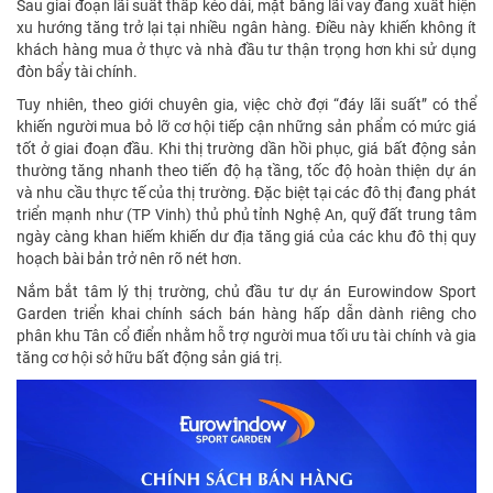
Sau giai đoạn lãi suất thấp kéo dài, mặt bằng lãi vay đang xuất hiện
xu hướng tăng trở lại tại nhiều ngân hàng. Điều này khiến không ít
khách hàng mua ở thực và nhà đầu tư thận trọng hơn khi sử dụng
đòn bẩy tài chính.
Tuy nhiên, theo giới chuyên gia, việc chờ đợi “đáy lãi suất” có thể
khiến người mua bỏ lỡ cơ hội tiếp cận những sản phẩm có mức giá
tốt ở giai đoạn đầu. Khi thị trường dần hồi phục, giá bất động sản
thường tăng nhanh theo tiến độ hạ tầng, tốc độ hoàn thiện dự án
và nhu cầu thực tế của thị trường. Đặc biệt tại các đô thị đang phát
triển mạnh như (TP Vinh) thủ phủ tỉnh Nghệ An, quỹ đất trung tâm
ngày càng khan hiếm khiến dư địa tăng giá của các khu đô thị quy
hoạch bài bản trở nên rõ nét hơn.
Nắm bắt tâm lý thị trường, chủ đầu tư dự án Eurowindow Sport
Garden triển khai chính sách bán hàng hấp dẫn dành riêng cho
phân khu Tân cổ điển nhằm hỗ trợ người mua tối ưu tài chính và gia
tăng cơ hội sở hữu bất động sản giá trị.