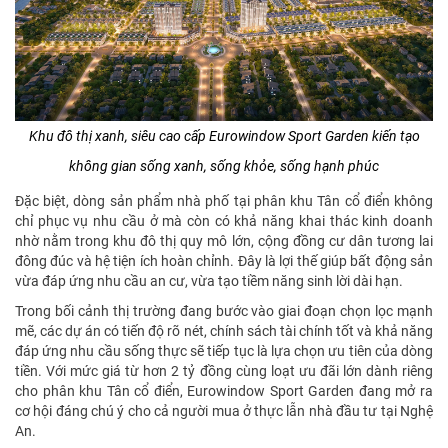
Khu đô thị xanh, siêu cao cấp Eurowindow Sport Garden kiến tạo
không gian sống xanh, sống khỏe, sống hạnh phúc
Đặc biệt, dòng sản phẩm nhà phố tại phân khu Tân cổ điển không
chỉ phục vụ nhu cầu ở mà còn có khả năng khai thác kinh doanh
nhờ nằm trong khu đô thị quy mô lớn, cộng đồng cư dân tương lai
đông đúc và hệ tiện ích hoàn chỉnh. Đây là lợi thế giúp bất động sản
vừa đáp ứng nhu cầu an cư, vừa tạo tiềm năng sinh lời dài hạn.
Trong bối cảnh thị trường đang bước vào giai đoạn chọn lọc mạnh
mẽ, các dự án có tiến độ rõ nét, chính sách tài chính tốt và khả năng
đáp ứng nhu cầu sống thực sẽ tiếp tục là lựa chọn ưu tiên của dòng
tiền. Với mức giá từ hơn 2 tỷ đồng cùng loạt ưu đãi lớn dành riêng
cho phân khu Tân cổ điển, Eurowindow Sport Garden đang mở ra
cơ hội đáng chú ý cho cả người mua ở thực lẫn nhà đầu tư tại Nghệ
An.