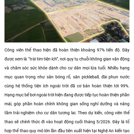
Công viên thể thao hiện đã hoàn thiện khoảng 97% tiến độ. Đây
được xem là “trái tim tiện ích”, nơi quy tụ chuỗi không gian vận động
và chăm sóc sức khỏe dành cho cư dân mọi lứa tuổi. Nhiều hạng
mục quan trọng như sân bóng rổ, sân pickleball, đài phun nước
cùng hệ thống tiện ích ngoài trời đã cơ bản hoàn thiện tới 99%.
Hạng mục bể bơi ngoài trời hiện đang được tiếp tục hoàn thiện phần
mái, góp phần hoàn chỉnh không gian sống nghỉ dưỡng và nâng
tầm trải nghiệm cho cư dân tương lai. Theo dự kiến, công viên thể
thao sẽ chính thức đi vào hoạt động cuối tháng 5/2026. Đây là tổ
hợp thể thao quy mô lớn lần đầu tiên xuất hiện tại Nghệ An kiến tạo