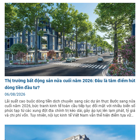
Thị trường bất động sản nửa cuối năm 2026: Đâu là tâm điểm hút
dòng tiền đầu tư?
06/08/2026
Lãi suất cao buộc dòng tiền dịch chuyển sang các dự án thực Bước sang nửa
cuối năm 2026, bức tranh kinh tế toàn cầu tiếp tục đối mặt với nhiều biến số
phức tạp từ các xung đột địa chính trị kéo dài, gây áp lực lên lạm phát, tỷ giá
và chi phí vốn. Tuy nhiên, nội lực kinh tế Việt Nam vẫn thể hiện điểm tựa vững
chắc nhờ tốc độ giải ngân đầu tư công mạnh mẽ, dòng vốn FDI tăng trưởng
ổn định và hành lang pháp lý bất động sản ngày càng hoàn thiện. Theo báo
cáo nghiên cứu thị trường từ Viện Nghiên cứu Kinh tế - tài chính - bất động
sản Dat Xanh Services (DXS-FERI), mặt bằng lãi suất vay mua bất động sản
dự kiến tiếp tục duy trì ở mức 12–14%/năm trong 6 tháng cuối năm 2026.