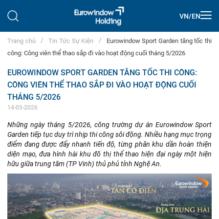
VN
/
EN
Trang chủ
Tin Tức Sự Kiện
Eurowindow Sport Garden tăng tốc thi
công: Công viên thể thao sắp đi vào hoạt động cuối tháng 5/2026
EUROWINDOW SPORT GARDEN TĂNG TỐC THI CÔNG:
CÔNG VIÊN THỂ THAO SẮP ĐI VÀO HOẠT ĐỘNG CUỐI
THÁNG 5/2026
14-05-2026
Những ngày tháng 5/2026, công trường dự án Eurowindow Sport
Garden tiếp tục duy trì nhịp thi công sôi động. Nhiều hạng mục trọng
điểm đang được đẩy nhanh tiến độ, từng phân khu dần hoàn thiện
diện mạo, đưa hình hài khu đô thị thể thao hiện đại ngày một hiện
hữu giữa trung tâm (TP Vinh) thủ phủ tỉnh Nghệ An.