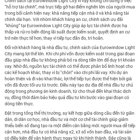
Chính sách tại Eurowindow Light City vì vậy không chỉ dừng ở việc
“hỗ trợ tài chính”, mà trực tiếp gỡ hai điểm nghẽn lớn của người mua
trong bối cảnh hiện nay: khả năng tiếp cận nhà ở và khả năng tài
chính dài hạn. Với nhóm khách hàng an cư, chính sách ưu đãi
“khủng” tại Eurowindow Light City giúp áp lực tài chính được hạ
thấp và rủi ro biến động lãi suất được kiểm soát, quyết định an cư
trở nên thực tế hơn, thay vì tiếp tục đắn đo, trì hoãn.
Đối với khách hàng là nhà đầu tư, chính sách của Eurowindow Light
City mang lợi thế lớn. Khi chi phí vốn được kiểm soát trong giai đoạn
đầu giúp nhà đầu tư không phải bỏ ra dòng tiền lớn để duy trì khoản
vay. Nhờ đó, nguồn lực tài chính có thể được phân bổ linh hoạt cho
các kế hoạch khác, thay vì bị “chôn” vào chi phí lãi vay. Khi dự án
hoàn thiện và đi vào khai thác, lợi thế tiếp tục được thể hiện bởi giá
vốn đã được tối ưu từ trước. Điều này tạo dư địa để nhà đầu tư chủ
động trong phương án kinh doanh, từ cho thuê đến khai thác dịch
vụ, đồng thời đảm bảo hiệu quả đầu tư khi bước vào giai đoạn có
dòng tiền thực.
Đặt trong tổng thể thị trường, sự kết hợp giữa dòng cầu đến từ giãn
dân, di dân cơ học, nhà đầu tư và một cơ chế tài chính giúp giảm
thiểu biến số đang tạo ra một điểm cân bằng mới: người mua dễ tiếp
cận hơn, nhà đầu tư có khả năng x2, x3 số vốn ban đầu, và tài sản
có điều kiện để vận hành thực ngay từ khi hình thành. Đây cũng là