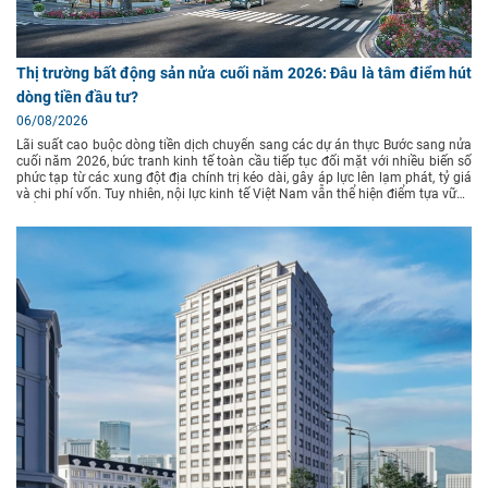
Thị trường bất động sản nửa cuối năm 2026: Đâu là tâm điểm hút
dòng tiền đầu tư?
06/08/2026
Lãi suất cao buộc dòng tiền dịch chuyển sang các dự án thực Bước sang nửa
cuối năm 2026, bức tranh kinh tế toàn cầu tiếp tục đối mặt với nhiều biến số
phức tạp từ các xung đột địa chính trị kéo dài, gây áp lực lên lạm phát, tỷ giá
và chi phí vốn. Tuy nhiên, nội lực kinh tế Việt Nam vẫn thể hiện điểm tựa vững
chắc nhờ tốc độ giải ngân đầu tư công mạnh mẽ, dòng vốn FDI tăng trưởng
ổn định và hành lang pháp lý bất động sản ngày càng hoàn thiện. Theo báo
cáo nghiên cứu thị trường từ Viện Nghiên cứu Kinh tế - tài chính - bất động
sản Dat Xanh Services (DXS-FERI), mặt bằng lãi suất vay mua bất động sản
dự kiến tiếp tục duy trì ở mức 12–14%/năm trong 6 tháng cuối năm 2026.
Chi phí vốn cao khiến tâm lý người mua trở nên thận trọng hơn, giảm các
quyết định đầu tư cảm tính hay lướt sóng ngắn hạn. Đánh giá từ VIS Rating
chỉ ra rằng, lượng trái phiếu doanh nghiệp bất động sản đáo hạn trong nửa
cuối năm 2026 lên tới khoảng 60.000 tỷ đồng. Đây được xem là thước đo
khắc nghiệt lọc sạch các đơn vị thiếu năng lực tài chính, đồng thời thúc đẩy
thị trường phân hóa rõ nét: dòng tiền ưu tiên chọn lọc các sản phẩm thấp
tầng/shophouse có giá trị sử dụng thực, pháp lý chuẩn chỉnh và được phát
triển bởi các đơn vị uy tín. "Dòng tiền không rút khỏi thị trường mà đang dịch
chuyển sang các dự án pháp lý minh bạch, hạ tầng kết nối thuận tiện, giá trị
sử dụng thực, tiềm năng tăng giá bền vững và chủ đầu tư uy tín, thay vì các
sản phẩm mang tính đầu cơ ngắn hạn." Sự phân hóa của dòng tiền đầu tư
bất động sản trong giai đoạn mặt bằng lãi suất duy trì ở mức cao Nghệ An: