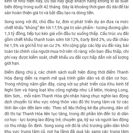
kinh tế như hiện nay, ưu đãi này giúp khách hàng không lo lãi suất
biến động trong suốt 42 tháng. Đây là khoảng thời gian đủ dài để tài
sản hoàn thiện giá trị và bắt đầu tạo ra dòng tiền.
Song song với đó, chủ đầu tư, đơn vị phát triển dự án đưa ra mức
chiết khấu “khủng” lên tới 17,5% giá trị sản phẩm - tương đương gần
1,3 tỷ đồng, tiếp tục kéo giá vốn đầu tư xuống thấp. Cấu trúc ưu đãi
gồm chiết khấu thanh toán sớm tới 12%, Early Bird 2%, ưu đãi chào
hè 1,5% và gói hỗ trợ an cư 2%. Khi cộng gộp các lớp ưu đãi này, bài
toán tài chính của người mua trở nên rõ ràng: vốn ban đầu thấp, chi
phí vay được kiểm soát, chiết khấu ưu đãi cực hấp dẫn với số lượng
giới hạn.
Điểm đáng chú ý, các chính sách xuất hiện đúng thời điểm Thanh
Hóa đang diễn ra mạnh mẽ quá trình giãn dân và di dân cơ học.
Trong những năm gần đây, cùng với sự phát triển của Khu kinh tế
Nghi Sơn và hàng loạt khu công nghiệp như Lễ Môn, Hoàng Long,
Bỉm Sơn,.. mỗi năm Thanh Hóa ghi nhận hàng chục nghìn lao động
dịch chuyển từ khu vực nông thôn vào đô thị trung tâm và từ các
tỉnh lân cận đến làm việc. Theo số liệu thống kê địa phương, dân số
đô thị tại Thanh Hóa liên tục tăng, trong đó phần lớn đến từ di dân
cơ học - lực lượng lao động trẻ, chuyên gia, kỹ sư và người lao động
có thu nhập ổn định. Song song với đó là chủ trương giãn dân khỏi
khu vực trung tâm cũ, nơi hạ tầng đã quá tải, sang các trung tâm