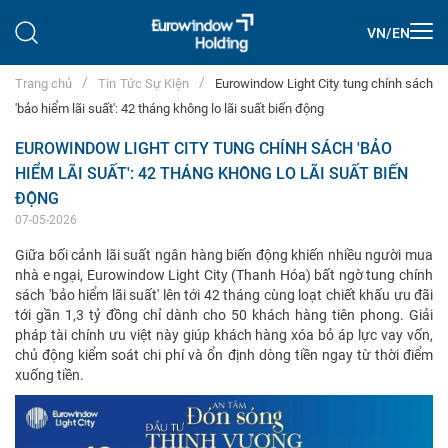
VN
/
EN
Trang chủ
Tin Tức Sự Kiện
Eurowindow Light City tung chính sách
'bảo hiểm lãi suất': 42 tháng không lo lãi suất biến động
EUROWINDOW LIGHT CITY TUNG CHÍNH SÁCH 'BẢO
HIỂM LÃI SUẤT': 42 THÁNG KHÔNG LO LÃI SUẤT BIẾN
ĐỘNG
07-05-2026
Giữa bối cảnh lãi suất ngân hàng biến động khiến nhiều người mua
nhà e ngại, Eurowindow Light City (Thanh Hóa) bất ngờ tung chính
sách 'bảo hiểm lãi suất' lên tới 42 tháng cùng loạt chiết khấu ưu đãi
tới gần 1,3 tỷ đồng chỉ dành cho 50 khách hàng tiên phong. Giải
pháp tài chính ưu việt này giúp khách hàng xóa bỏ áp lực vay vốn,
chủ động kiểm soát chi phí và ổn định dòng tiền ngay từ thời điểm
xuống tiền.